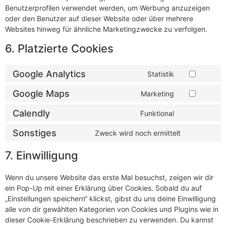
Benutzerprofilen verwendet werden, um Werbung anzuzeigen
oder den Benutzer auf dieser Website oder über mehrere
Websites hinweg für ähnliche Marketingzwecke zu verfolgen.
6. Platzierte Cookies
Google Analytics
Statistik
Consent
to
service
Google Maps
Marketing
Consent
google-
to
analytics
service
Calendly
Funktional
Consent
google-
to
maps
service
Sonstiges
Zweck wird noch ermittelt
Consent
calendly
to
service
7. Einwilligung
sonstiges
Wenn du unsere Website das erste Mal besuchst, zeigen wir dir
ein Pop-Up mit einer Erklärung über Cookies. Sobald du auf
„Einstellungen speichern“ klickst, gibst du uns deine Einwilligung
alle von dir gewählten Kategorien von Cookies und Plugins wie in
dieser Cookie-Erklärung beschrieben zu verwenden. Du kannst