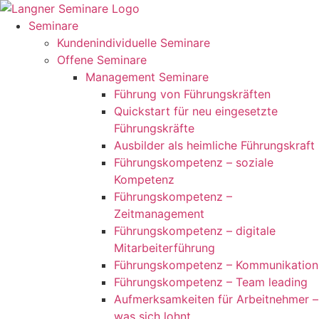
Zum
Inhalt
Seminare
springen
Kundenindividuelle Seminare
Offene Seminare
Management Seminare
Führung von Führungskräften
Quickstart für neu eingesetzte
Führungskräfte
Ausbilder als heimliche Führungskraft
Führungskompetenz – soziale
Kompetenz
Führungskompetenz –
Zeitmanagement
Führungskompetenz – digitale
Mitarbeiterführung
Führungskompetenz – Kommunikation
Führungskompetenz – Team leading
Aufmerksamkeiten für Arbeitnehmer –
was sich lohnt